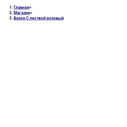
Главная
>
Магазин
>
Вазон С листвой розовый