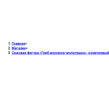
Садовая фигура «
коричневый цвет,
Главная
>
Магазин
>
Садовая фигура «Гриб мухомор-мультяшка», коричневый 