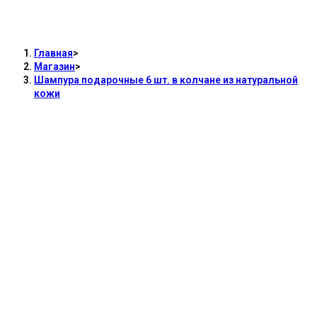
Шампура подарочные 6 шт. в колчане из
натуральной кожи
Главная
>
Магазин
>
Шампура подарочные 6 шт. в колчане из натуральной
кожи