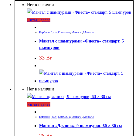
Нет в наличии
Читать далее
Барбекю
,
Грили
,
Коптильни
,
Мангалы
,
Мангалы
Мангал с шампурами «Фиеста» cтандарт, 5
шампуров
33
Br
Нет в наличии
Читать далее
Барбекю
,
Грили
,
Коптильни
,
Мангалы
,
Мангалы
Мангал «Дачник», 9 шампуров, 60 × 30 см
28
Br