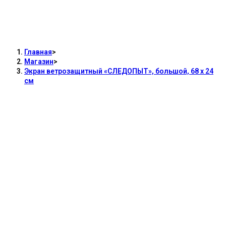
Экран ветрозащитный «СЛЕДОПЫТ»,
большой, 68 х 24 см
Главная
>
Магазин
>
Экран ветрозащитный «СЛЕДОПЫТ», большой, 68 х 24
см