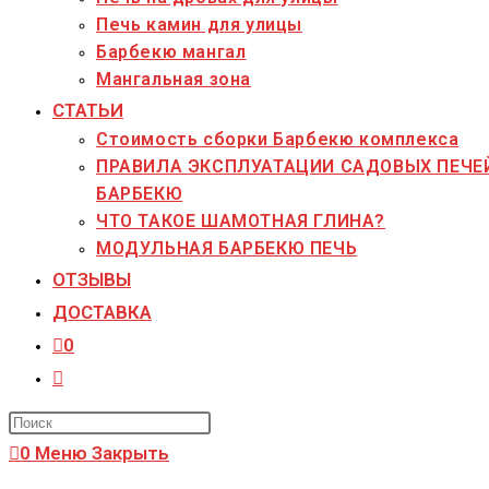
Печь камин для улицы
Барбекю мангал
Мангальная зона
СТАТЬИ
Стоимость сборки Барбекю комплекса
ПРАВИЛА ЭКСПЛУАТАЦИИ САДОВЫХ ПЕЧЕ
БАРБЕКЮ
ЧТО ТАКОЕ ШАМОТНАЯ ГЛИНА?
МОДУЛЬНАЯ БАРБЕКЮ ПЕЧЬ
ОТЗЫВЫ
ДОСТАВКА
0
Переключить
поиск
Press
по
Escape
0
Меню
Закрыть
веб-
to