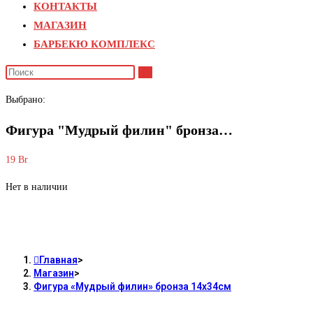
КОНТАКТЫ
close
сайту
МАГАЗИН
the
БАРБЕКЮ КОМПЛЕКС
search
panel.
Поиск
на
Выбрано:
сайте
Фигура "Мудрый филин" бронза…
19
Br
Нет в наличии
Фигура «Мудрый филин» бронза 14х34см
Главная
>
Магазин
>
Фигура «Мудрый филин» бронза 14х34см