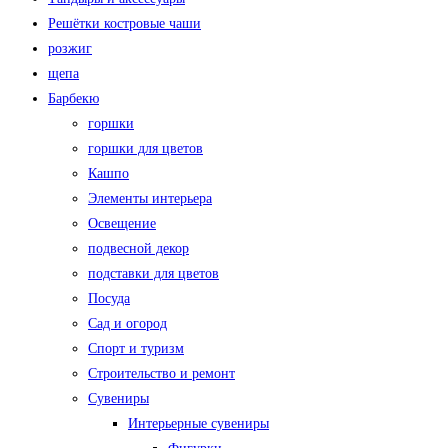
Решётки костровые чаши
розжиг
щепа
Барбекю
горшки
горшки для цветов
Кашпо
Элементы интерьера
Освещение
подвесной декор
подставки для цветов
Посуда
Сад и огород
Спорт и туризм
Строительство и ремонт
Сувениры
Интерьерные сувениры