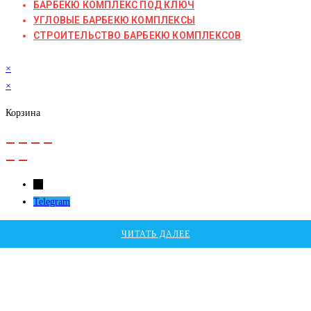
БАРБЕКЮ КОМПЛЕКС ПОД КЛЮЧ
УГЛОВЫЕ БАРБЕКЮ КОМПЛЕКСЫ
СТРОИТЕЛЬСТВО БАРБЕКЮ КОМПЛЕКСОВ
×
×
Корзина
←
Telegram
ЧИТАТЬ ДАЛЕЕ
ЧИТАТЬ ДАЛЕЕ
ЧИТАТЬ ДАЛЕЕ