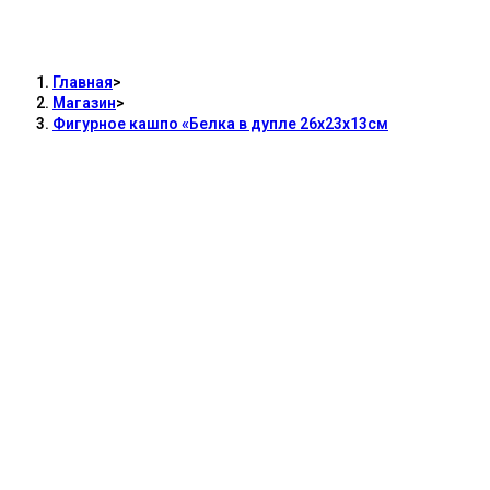
Фигурное кашпо «Белка в дупле
26х23х13см
Главная
>
Магазин
>
Фигурное кашпо «Белка в дупле 26х23х13см