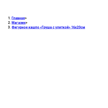
Фигурное кашпо «Груша с улиткой»
16х20см
Главная
>
Магазин
>
Фигурное кашпо «Груша с улиткой» 16х20см