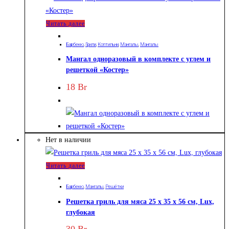
Читать далее
Барбекю
,
Грили
,
Коптильни
,
Мангалы
,
Мангалы
Мангал одноразовый в комплекте с углем и
решеткой «Костер»
18
Br
Нет в наличии
Читать далее
Барбекю
,
Мангалы
,
Решётки
Решетка гриль для мяса 25 х 35 х 56 см, Lux,
глубокая