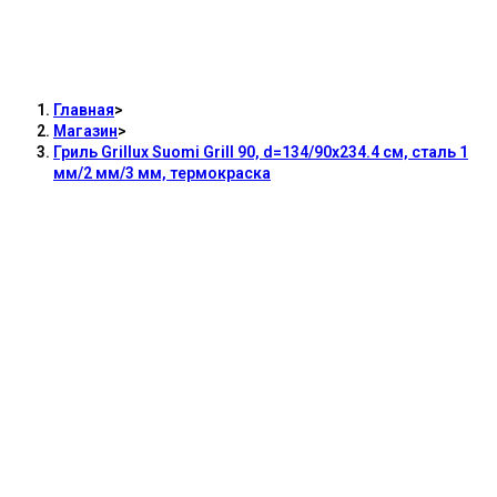
Гриль Grillux Suomi Grill 90,
d=134/90х234.4 см, сталь 1 мм/2 мм/3
мм, термокраска
Главная
>
Магазин
>
Гриль Grillux Suomi Grill 90, d=134/90х234.4 см, сталь 1
мм/2 мм/3 мм, термокраска