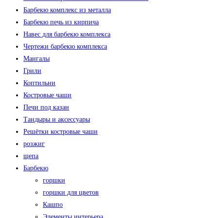
Барбекю комплекс из металла
Барбекю печь из кирпича
Навес для барбекю комплекса
Чертежи барбекю комплекса
Мангалы
Грили
Коптильни
Костровые чаши
Печи под казан
Тандыры и аксессуары
Решётки костровые чаши
розжиг
щепа
Барбекю
горшки
горшки для цветов
Кашпо
Элементы интерьера