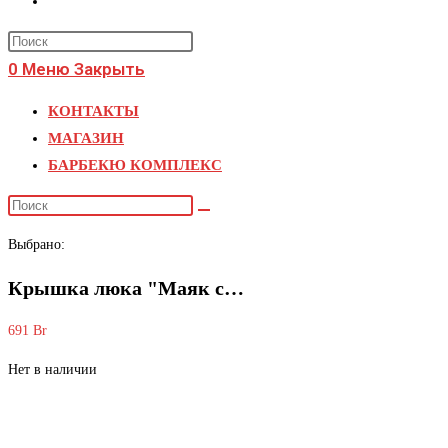
поиск
Press
по
Escape
0
Меню
Закрыть
веб-
to
КОНТАКТЫ
close
сайту
МАГАЗИН
the
БАРБЕКЮ КОМПЛЕКС
search
panel.
Поиск
на
Выбрано:
сайте
Крышка люка "Маяк с…
691
Br
Нет в наличии
Крышка люка «Маяк с домиком»