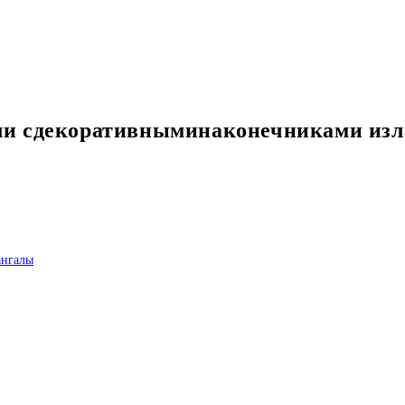
и сдекоративныминаконечниками изла
нгалы