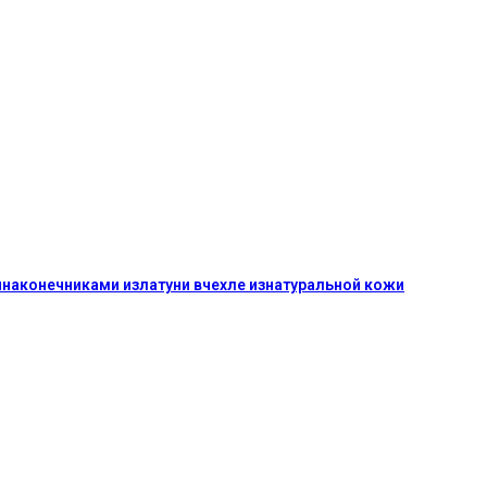
изнержавеющей ст
конечниками изла
жи
аконечниками излатуни вчехле изнатуральной кожи