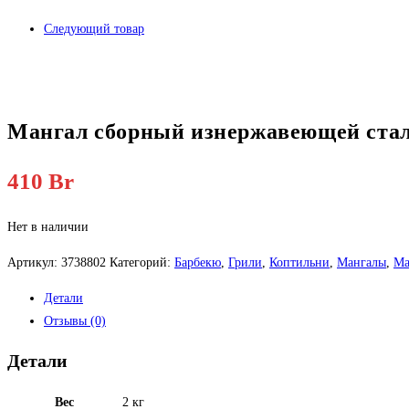
Следующий товар
Мангал сборный изнержавеющей стал
410
Br
Нет в наличии
Артикул:
3738802
Категорий:
Барбекю
,
Грили
,
Коптильни
,
Мангалы
,
Ма
Детали
Отзывы (0)
Детали
Вес
2 кг