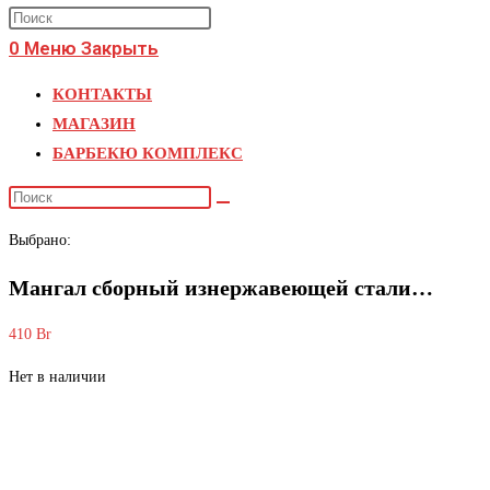
поиск
Press
по
Escape
0
Меню
Закрыть
веб-
to
КОНТАКТЫ
close
сайту
МАГАЗИН
the
БАРБЕКЮ КОМПЛЕКС
search
panel.
Поиск
на
Выбрано:
сайте
Мангал сборный изнержавеющей стали…
410
Br
Нет в наличии