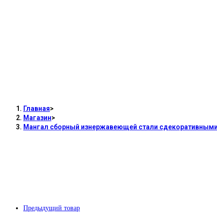
Мангал сборный 
сдекоративнымина
изнатуральной ко
Главная
>
Магазин
>
Мангал сборный изнержавеющей стали сдекоративнымин
Предыдущий товар