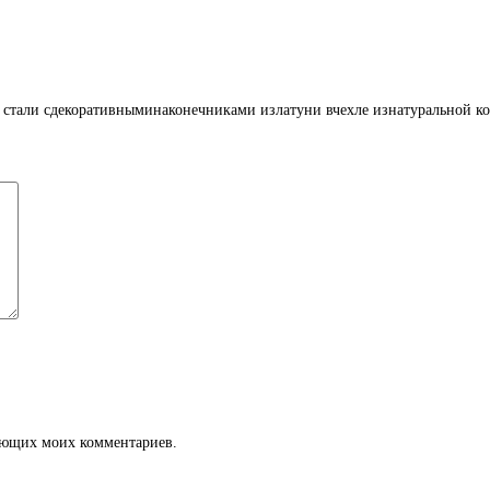
 стали сдекоративныминаконечниками излатуни вчехле изнатуральной к
дующих моих комментариев.