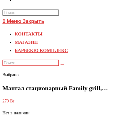
Переключить
поиск
Press
по
0
Меню
Закрыть
Escape
веб-
to
КОНТАКТЫ
close
сайту
МАГАЗИН
the
БАРБЕКЮ КОМПЛЕКС
search
panel.
Поиск
на
Выбрано:
сайте
Мангал стационарный Family grill,…
279
Br
Нет в наличии
Мангал стационарный Family grill, 72 х 41