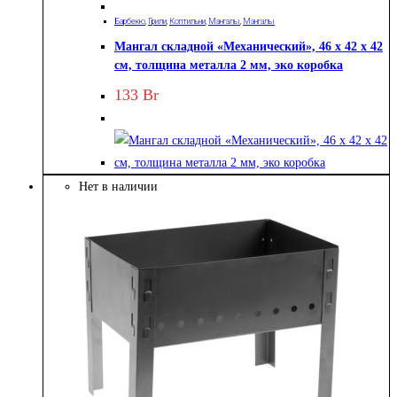
Барбекю
,
Грили
,
Коптильни
,
Мангалы
,
Мангалы
Мангал складной «Механический», 46 х 42 х 42
см, толщина металла 2 мм, эко коробка
133
Br
Нет в наличии