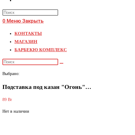
поиск
Press
по
Escape
0
Меню
Закрыть
веб-
to
КОНТАКТЫ
close
сайту
МАГАЗИН
the
БАРБЕКЮ КОМПЛЕКС
search
panel.
Поиск
на
Выбрано:
сайте
Подставка под казан "Огонь"…
89
Br
Нет в наличии
Подставка под казан «Огонь» диаметр