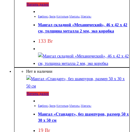
Читать далее
Барбекю
,
Грили
,
Коптильни
,
Мангалы
,
Мангалы
Мангал складной «Механический», 46 х 42 х 42
см, толщина металла 2 мм, эко коробка
133
Br
Нет в наличии
Читать далее
Барбекю
,
Грили
,
Коптильни
,
Мангалы
,
Мангалы
Мангал «Стандарт», без шампуров, размер 50 х
30 х 50 см
19
Br