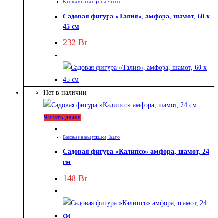
Вазоны и вазы
,
горшки
,
Кашпо
Садовая фигура «Талия», амфора, шамот, 60 х
45 см
232
Br
Нет в наличии
Читать далее
Вазоны и вазы
,
горшки
,
Кашпо
Садовая фигура »Калипсо» амфора, шамот, 24
см
148
Br