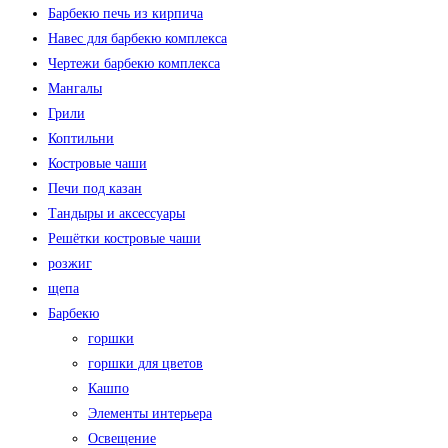
Барбекю печь из кирпича
Навес для барбекю комплекса
Чертежи барбекю комплекса
Мангалы
Грили
Коптильни
Костровые чаши
Печи под казан
Тандыры и аксессуары
Решётки костровые чаши
розжиг
щепа
Барбекю
горшки
горшки для цветов
Кашпо
Элементы интерьера
Освещение