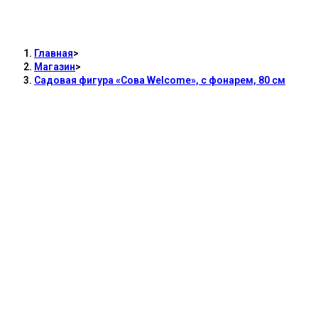
Садовая фигура «Сова Welcome», с
фонарем, 80 см
Главная
>
Магазин
>
Садовая фигура «Сова Welcome», с фонарем, 80 см