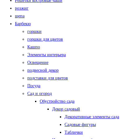
Решётки костровые чаши
розжиг
щепа
Барбекю
горшки
горшки для цветов
Кашпо
Элементы интерьера
Освещение
подвесной декор
подставки для цветов
Посуда
Сад и огород
Обустройство сада
Декор садовый
Декоративные элементы сада
Садовые фигуры
Таблички