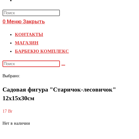
поиск
Press
по
Escape
0
Меню
Закрыть
веб-
to
КОНТАКТЫ
close
сайту
МАГАЗИН
the
БАРБЕКЮ КОМПЛЕКС
search
panel.
Поиск
на
Выбрано:
сайте
Садовая фигура "Старичок-лесовичок"
12х15х30см
17
Br
Нет в наличии