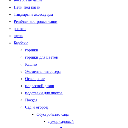
Костровые чаши
Печи под казан
Тандыры и аксессуары
Решётки костровые чаши
розжиг
щепа
Барбекю
горшки
горшки для цветов
Кашпо
Элементы интерьера
Освещение
подвесной декор
подставки для цветов
Посуда
Сад и огород
Обустройство сада
Декор садовый