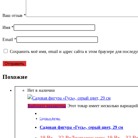
Ваш отзыв
*
Имя
*
Email
*
Сохранить моё имя, email и адрес сайта в этом браузере для после
Похожие
Нет в наличии
Этот товар имеет несколько вариаци
Выберите параметры
Садовые фигуры
Садовая фигура «Гусь», серый цвет, 29 см
19
Br
–
32
Br
Диапазон цен: 19 Br – 32 Br