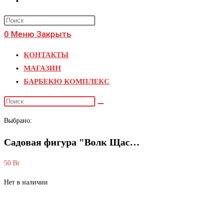
поиск
Press
по
Escape
0
Меню
Закрыть
веб-
to
КОНТАКТЫ
close
сайту
МАГАЗИН
the
БАРБЕКЮ КОМПЛЕКС
search
panel.
Поиск
на
Выбрано:
сайте
Садовая фигура "Волк Щас…
50
Br
Нет в наличии
Садовая фигура «Волк Щас спою», 46 см