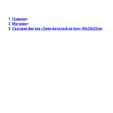
Садовая фигура «Заяц веселый на пне»
40х20х20см
Главная
>
Магазин
>
Садовая фигура «Заяц веселый на пне» 40х20х20см