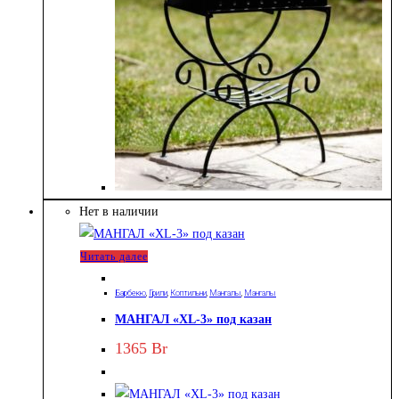
Нет в наличии
Читать далее
Барбекю
,
Грили
,
Коптильни
,
Мангалы
,
Мангалы
МАНГАЛ «XL-3» под казан
1365
Br