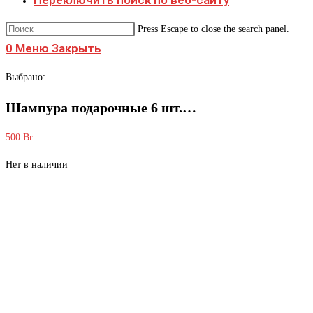
Переключить поиск по веб-сайту
Press Escape to close the search panel.
0
Меню
Закрыть
Выбрано:
Шампура подарочные 6 шт.…
500
Br
Нет в наличии
Шампура подарочн
кожи