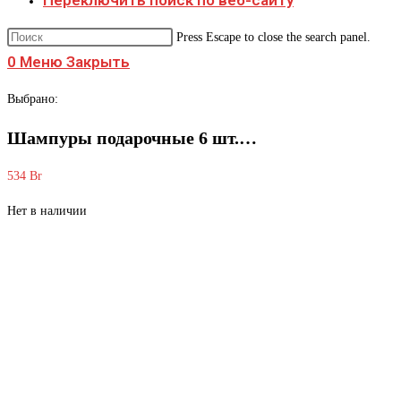
Переключить поиск по веб-сайту
Press Escape to close the search panel.
0
Меню
Закрыть
Выбрано:
Шампуры подарочные 6 шт.…
534
Br
Нет в наличии
Шампуры подарочн
кожи