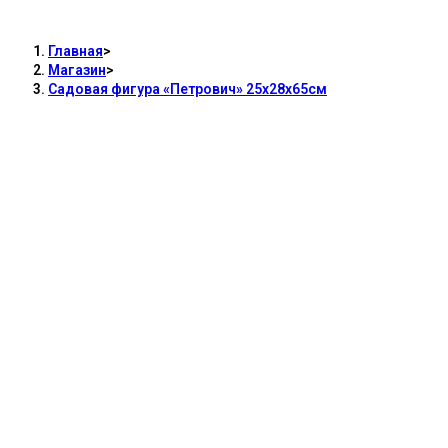
Садовая фигура «Петрович» 25х28х65см
Главная
>
Магазин
>
Садовая фигура «Петрович» 25х28х65см