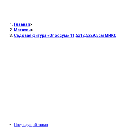
Садовая фигура «
Главная
>
Магазин
>
Садовая фигура «Опоссум» 11,5х12,5х29,5см МИКС
Предыдущий товар