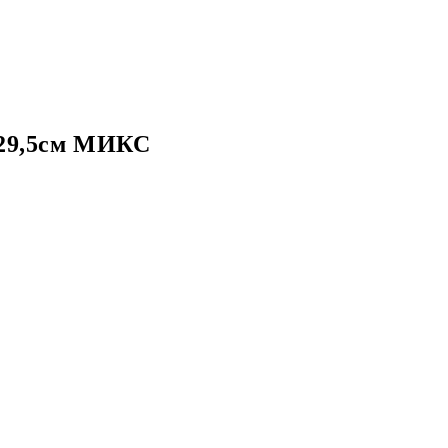
х29,5см МИКС