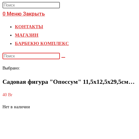
поиск
Press
по
Escape
0
Меню
Закрыть
веб-
to
КОНТАКТЫ
close
сайту
МАГАЗИН
the
БАРБЕКЮ КОМПЛЕКС
search
panel.
Поиск
на
Выбрано:
сайте
Садовая фигура "Опоссум" 11,5х12,5х29,5см…
40
Br
Нет в наличии