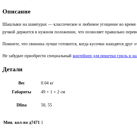
мм,
размер
Описание
50
х
Шашлыки на шампурах — классическое и любимое угощение во время от
1
ручкой держится в нужном положении, что позволяет правильно перев
см
Помните, что свинина лучше готовится, когда кусочки находятся друг 
Не забудьте приобрести специальный
контейнер для решетки гриль и ш
Детали
Вес
0.04 кг
Габариты
49 × 1 × 2 см
Dlina
50, 55
Мин. кол-во д7471
1