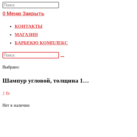
поиск
Press
по
Escape
0
Меню
Закрыть
веб-
to
КОНТАКТЫ
close
сайту
МАГАЗИН
the
БАРБЕКЮ КОМПЛЕКС
search
panel.
Поиск
на
Выбрано:
сайте
Шампур угловой, толщина 1…
2
Br
Нет в наличии