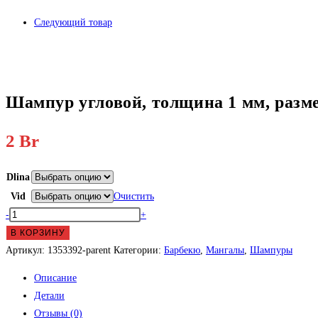
Следующий товар
Шампур угловой, толщина 1 мм, разме
2
Br
Dlina
Vid
Очистить
Количество
-
+
товара
В КОРЗИНУ
Шампур
Артикул:
1353392-parent
Категории:
Барбекю
,
Мангалы
,
Шампуры
угловой,
Описание
толщина
Детали
1
Отзывы (0)