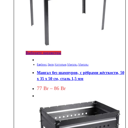
Этот
Выберите параметры
товар
Барбекю
,
Грили
,
Коптильни
,
Мангалы
,
Мангалы
имеет
Мангал без шампуров, с рёбрами жёсткости, 50
несколько
х 35 х 50 см, сталь 1,5 мм
вариаций.
Диапазон
77
Br
–
86
Br
Опции
цен:
можно
77 Br
–
выбрать
86 Br
на
странице
товара.