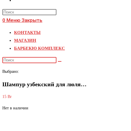
поиск
Press
по
Escape
0
Меню
Закрыть
веб-
to
КОНТАКТЫ
close
сайту
МАГАЗИН
the
БАРБЕКЮ КОМПЛЕКС
search
panel.
Поиск
на
Выбрано:
сайте
Шампур узбекский для люля…
15
Br
Нет в наличии
Шампур узбекский для люля кебаб