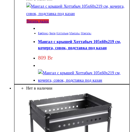
Читать далее
Барбекю
,
Грили
,
Коптильни
,
Мангалы
,
Мангалы
Мангал с крышей Хоттабыч 105х60х219 см,
кочерга, совок, подставка под казан
809
Br
Нет в наличии