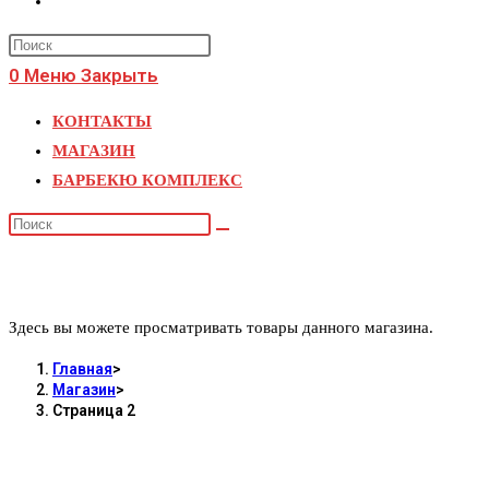
поиск
Press
по
Escape
0
Меню
Закрыть
веб-
to
КОНТАКТЫ
close
сайту
МАГАЗИН
the
БАРБЕКЮ КОМПЛЕКС
search
panel.
Поиск
на
Магазин
сайте
Здесь вы можете просматривать товары данного магазина.
Главная
>
Магазин
>
Страница 2