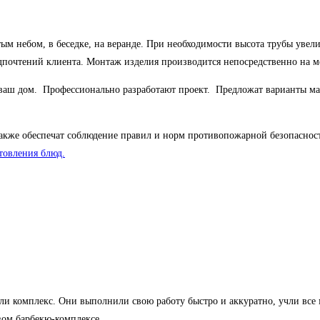
ым небом, в беседке, на веранде. При необходимости высота трубы увел
едпочтений клиента. Монтаж изделия производится непосредственно на м
ваш дом. Профессионально разработают проект. Предложат варианты мат
также обеспечат соблюдение правил и норм противопожарной безопаснос
товления блюд.
вали комплекс. Они выполнили свою работу быстро и аккуратно, учли все
вом барбекю-комплексе.