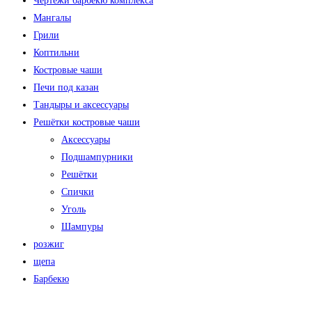
Чертежи барбекю комплекса
Мангалы
Грили
Коптильни
Костровые чаши
Печи под казан
Тандыры и аксессуары
Решётки костровые чаши
Аксессуары
Подшампурники
Решётки
Спички
Уголь
Шампуры
розжиг
щепа
Барбекю