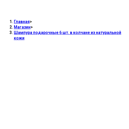
Шампура подарочные 6 шт. в колчане из
натуральной кожи
Главная
>
Магазин
>
Шампура подарочные 6 шт. в колчане из натуральной
кожи